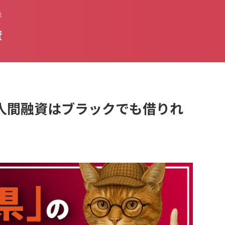
融
資
人間融資はブラックでも借りれ