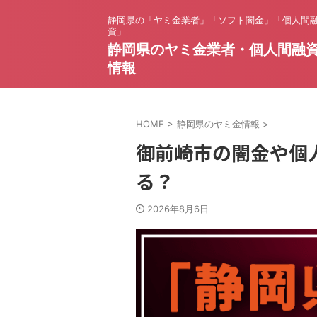
静岡県の「ヤミ金業者」「ソフト闇金」「個人間
資」
静岡県のヤミ金業者・個人間融
情報
HOME
>
静岡県のヤミ金情報
>
御前崎市の闇金や個
る？
2026年8月6日