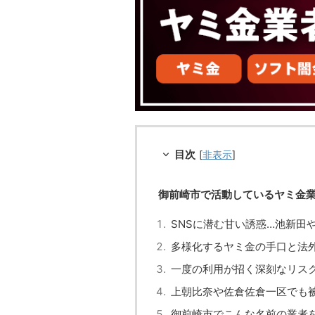
目次
[
非表示
]
御前崎市で活動しているヤミ金
SNSに潜む甘い誘惑…池新田
多様化するヤミ金の手口と法
一度の利用が招く深刻なリス
上朝比奈や佐倉佐倉一区でも
御前崎市でこんな名前の業者