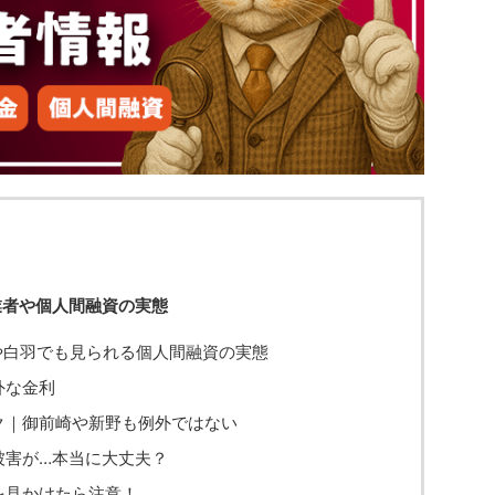
業者や個人間融資の実態
や白羽でも見られる個人間融資の実態
外な金利
ク｜御前崎や新野も例外ではない
被害が…本当に大丈夫？
を見かけたら注意！